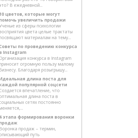
это? В ежедневной...
10 цветов, которые могут
помочь увеличить продажи
Ученые из сферы психологии
восприятия цвета целые трактаты
посвящают материалам на тему...
Советы по проведению конкурса
в Instagram
Организация конкурса в Instagram
приносит огромную пользу малому
бизнесу. Благодаря розыгрышу...
Идеальная длина поста для
каждой популярной соцсети
Создается впечатление, что
оптимальная длина поста в
социальных сетях постоянно
меняется,...
4 этапа формирования воронки
продаж
Воронка продаж – термин,
описывающий путь