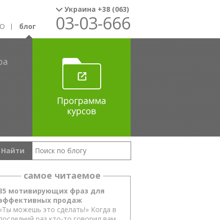
Украина +38 (063)
03-03-666
EO
блог
ра
о
ингу
самое читаемое
35 мотивирующих фраз для
эффективных продаж
«Ты можешь это сделать!» Когда в
последний раз кто-то говорил вам