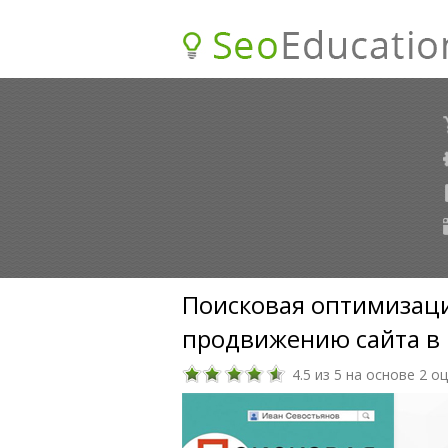
Курсы
по SEO
Поисковая оптимизаци
продвижению сайта в
4.5
из
5
на основе
2
оц