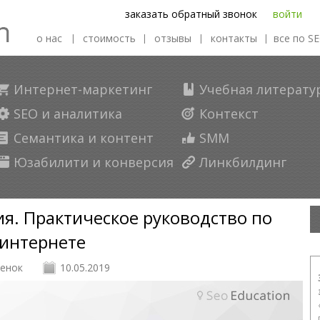
заказать обратный звонок
войти
о нас
стоимость
отзывы
контакты
все по S
Интернет-маркетинг
Учебная литерату
SEO и аналитика
Контекст
Семантика и контент
SMM
Курсы
Курсы по
Курсы п
по SMM
контексту
копирайт
Юзабилити и конверсия
Линкбилдинг
я. Практическое руководство по
 интернете
енок
10.05.2019