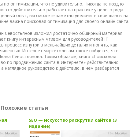
ы по оптимизации, что не удивительно. Никогда не поздно
ли это действительно работает на практике у целого ряда
сценный опыт, вы сможете заметно увеличить свои шансы на
айне важна поисковая оптимизация для своего онлайн сайта.
ан Севостьянов
изложил достаточно обширный материал
ет книгу интересным чтивом для руководителей IT
ь процесс изнутри в мельчайших деталях и понять, как
дчиненных. Интернет маркетологам также найдется, что
Ивана Севостьянова. Таким образом,
книга «Поисковая
тво по продвижению сайта в Интернете»
действительно
, а наглядное руководство к действию, в чем разберется
Похожие статьи
ная
SEO — искусство раскрутки сайтов (3
издание)