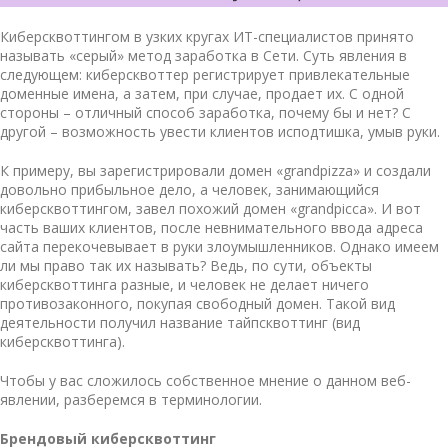
Киберсквоттингом в узких кругах ИТ-специалистов принято
называть «серый» метод заработка в Сети. Суть явления в
следующем: киберсквоттер регистрирует привлекательные
доменные имена, а затем, при случае, продает их. С одной
стороны – отличный способ заработка, почему бы и нет? С
другой – возможность увести клиентов исподтишка, умыв руки.
К примеру, вы зарегистрировали домен «grandpizza» и создали
довольно прибыльное дело, а человек, занимающийся
киберсквоттингом, завел похожий домен «grandpicca». И вот
часть ваших клиентов, после невнимательного ввода адреса
сайта перекочевывает в руки злоумышленников. Однако имеем
ли мы право так их называть? Ведь, по сути,
объекты
киберсквоттинга
разные, и человек не делает ничего
противозаконного, покупая свободный домен. Такой вид
деятельности получил название тайпсквоттинг (вид
киберсквоттинга).
Чтобы у вас сложилось собственное мнение о данном веб-
явлении, разберемся в терминологии.
Брендовый киберсквоттинг