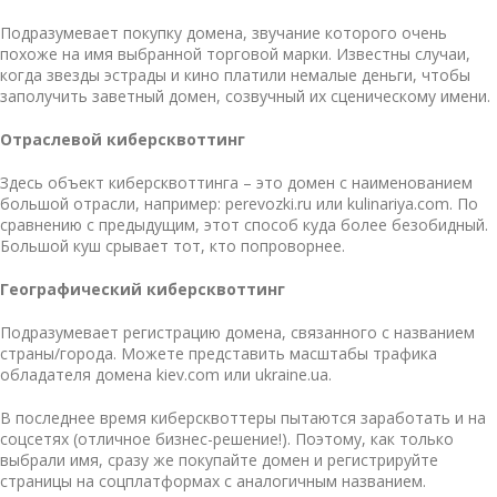
Подразумевает покупку домена, звучание которого очень
похоже на имя выбранной торговой марки. Известны случаи,
когда звезды эстрады и кино платили немалые деньги, чтобы
заполучить заветный домен, созвучный их сценическому имени.
Отраслевой киберсквоттинг
Здесь
объект киберсквоттинга
– это домен с наименованием
большой отрасли, например: perevozki.ru или kulinariya.com. По
сравнению с предыдущим, этот способ куда более безобидный.
Большой куш срывает тот, кто попроворнее.
Географический киберсквоттинг
Подразумевает регистрацию домена, связанного с названием
страны/города. Можете представить масштабы трафика
обладателя домена kiev.com или ukraine.ua.
В последнее время киберсквоттеры пытаются заработать и на
соцсетях (отличное бизнес-решение!). Поэтому, как только
выбрали имя, сразу же покупайте домен и регистрируйте
страницы на соцплатформах с аналогичным названием.